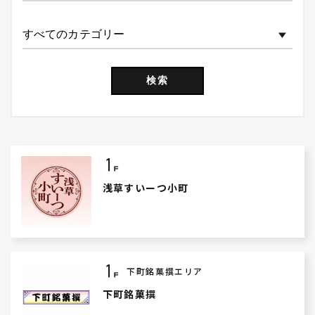
検索
浅草すいーつ小町
下町銘菓撰エリア
下町銘菓撰