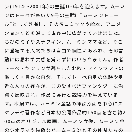
ン(1914～2001年)の生誕100年を迎えます。ムーミ
ンはトーべが書いた9冊の童話に“ムーミントロー
ル”として登場し、その後コミックや絵本、アニメー
ションなどを通して世界中に広がっていきました。
ちびのミイやスナフキン、ムーミンママなど、そこ
に登場する人物たちは自由で個性にあふれ、その言
動には思わず共感を覚えずにはいられません。作者
トーベ・ヤンソンが暮らした北欧・フィンランドの
厳しくも豊かな自然、そしてトーベ自身の体験や身
近な人々の存在が、この愛すべきファンタジーに色
濃く反映され、作品に奥行と説得力を添えていま
す。本展では、ムーミン童話の挿絵原画を中心にス
ケッチや習作など日本初公開作品約150点を含む約2
00点のオリジナル原画、ムーミン立像、ムーミン谷
のジオラマや映像など、ムーミンとその仲間たちの